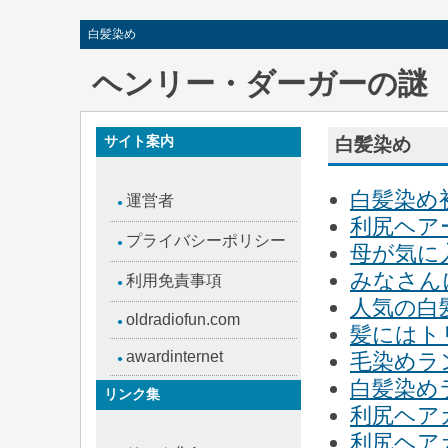
白髪染め
ヘンリー・ダーガーの謎
サイト案内
白髪染め
白髪染め
運営者
●
利尻ヘア
プライバシーポリシー
●
母が気に
みなさん
利用免責事項
●
人気の白
oldradiofun.com
●
髪にはト
awardinternet
毛染めラ
●
白髪染め
リンク集
利尻ヘア
利尻ヘア