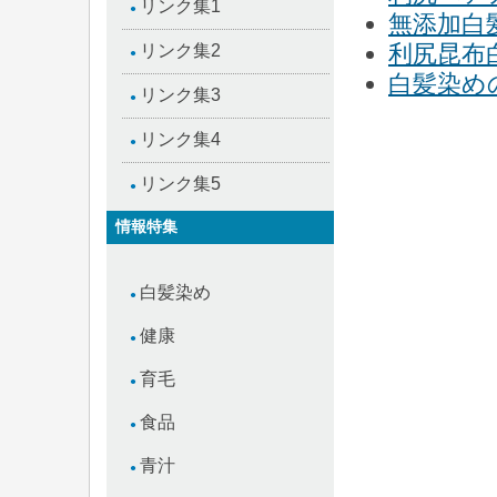
リンク集1
●
無添加白
利尻昆布
リンク集2
●
白髪染め
リンク集3
●
リンク集4
●
リンク集5
●
情報特集
白髪染め
●
健康
●
育毛
●
食品
●
青汁
●